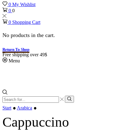
0
My Wishlist
0
0
0
Shopping Cart
No products in the cart.
Return To Shop
Free shipping over 49$
Menu
•
•
Start
Arabica
Cappuccino