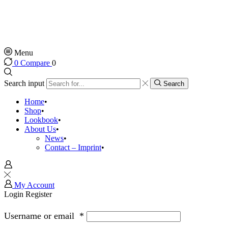
Menu
0
Compare
0
Search input
Search
Home
Shop
Lookbook
About Us
News
Contact – Imprint
My Account
Login
Register
Username or email
*