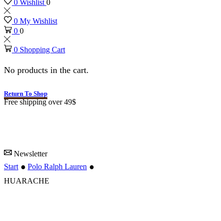
0
Wishlist
0
0
My Wishlist
0
0
0
Shopping Cart
No products in the cart.
Return To Shop
Free shipping over 49$
Newsletter
•
•
Start
Polo Ralph Lauren
HUARACHE