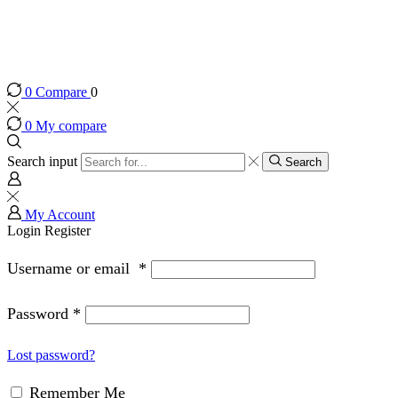
0
Compare
0
0
My compare
Search input
Search
My Account
Login
Register
Username or email
*
Password
*
Lost password?
Remember Me