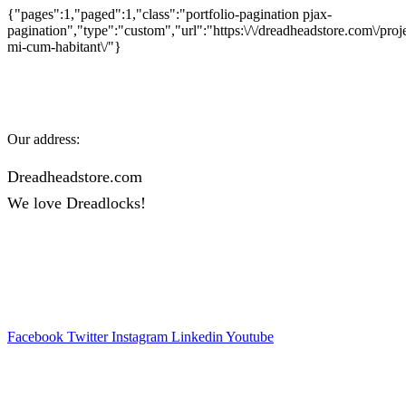
{"pages":1,"paged":1,"class":"portfolio-pagination pjax-
pagination","type":"custom","url":"https:\/\/dreadheadstore.com\/proj
mi-cum-habitant\/"}
Our address:
Dreadheadstore.com
We love Dreadlocks!
Facebook
Twitter
Instagram
Linkedin
Youtube