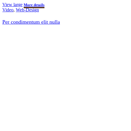
View large
More details
Video
,
Web-Design
Per condimentum elit nulla