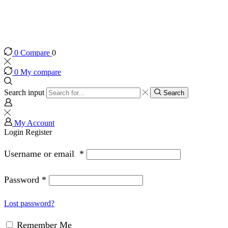
0
Compare
0
0
My compare
Search input
Search
My Account
Login
Register
Username or email
*
Password
*
Lost password?
Remember Me