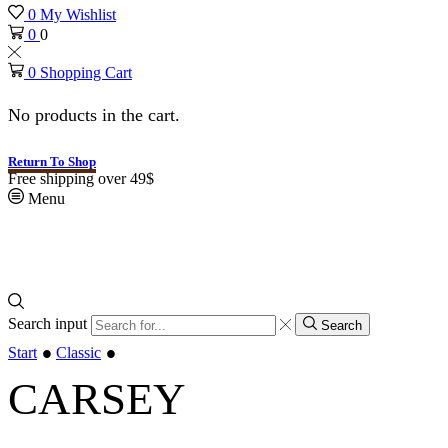
0
My Wishlist
0
0
0
Shopping Cart
No products in the cart.
Return To Shop
Free shipping over 49$
Menu
Search input
Search
•
•
Start
Classic
CARSEY